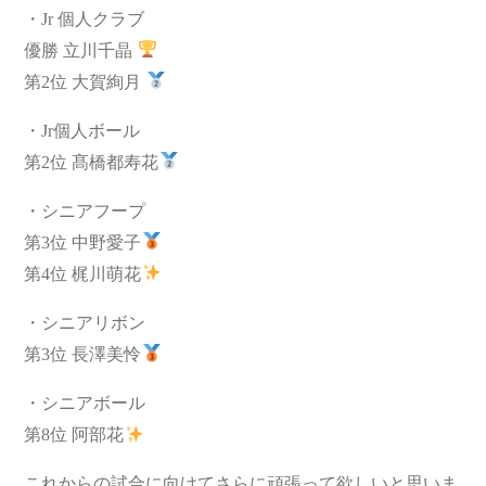
・Jr 個人クラブ
優勝 立川千晶
第2位 大賀絢月
・Jr個人ボール
第2位 髙橋都寿花
・シニアフープ
第3位 中野愛子
第4位 梶川萌花
・シニアリボン
第3位 長澤美怜
・シニアボール
第8位 阿部花
これからの試合に向けてさらに頑張って欲しいと思いま